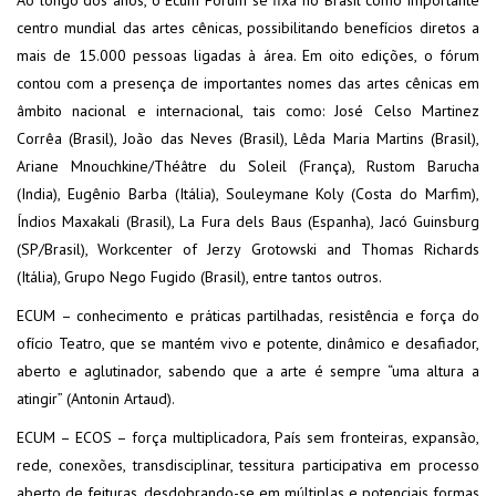
Ao longo dos anos, o Ecum Fórum se fixa no Brasil como importante
centro mundial das artes cênicas, possibilitando benefícios diretos a
mais de 15.000 pessoas ligadas à área. Em oito edições, o fórum
contou com a presença de importantes nomes das artes cênicas em
âmbito nacional e internacional, tais como: José Celso Martinez
Corrêa (Brasil), João das Neves (Brasil), Lêda Maria Martins (Brasil),
Ariane Mnouchkine/Théâtre du Soleil (França), Rustom Barucha
(India), Eugênio Barba (Itália), Souleymane Koly (Costa do Marfim),
Índios Maxakali (Brasil), La Fura dels Baus (Espanha), Jacó Guinsburg
(SP/Brasil), Workcenter of Jerzy Grotowski and Thomas Richards
(Itália), Grupo Nego Fugido (Brasil), entre tantos outros.
ECUM – conhecimento e práticas partilhadas, resistência e força do
ofício Teatro, que se mantém vivo e potente, dinâmico e desafiador,
aberto e aglutinador, sabendo que a arte é sempre “uma altura a
atingir” (Antonin Artaud).
ECUM – ECOS – força multiplicadora, País sem fronteiras, expansão,
rede, conexões, transdisciplinar, tessitura participativa em processo
aberto de feituras, desdobrando-se em múltiplas e potenciais formas